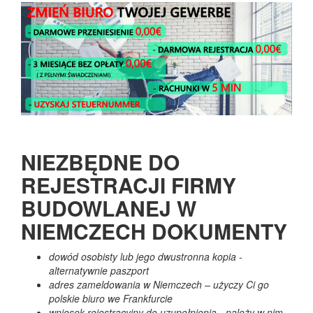
NIEZBĘDNE DO
REJESTRACJI FIRMY
BUDOWLANEJ W
NIEMCZECH DOKUMENTY
dowód osobisty lub jego dwustronna kopia -
alternatywnie paszport
adres zameldowania w Niemczech – użyczy Ci go
polskie biuro we Frankfurcie
wniosek rejestracyjny do uzupełnienia - należy w nim