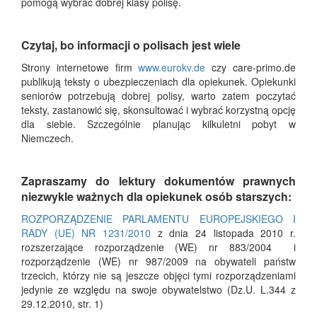
pomogą wybrać dobrej klasy polisę.
Czytaj, bo informacji o polisach jest wiele
Strony internetowe firm
www.eurokv.de
czy care-primo.de
publikują teksty o ubezpieczeniach dla opiekunek. Opiekunki
seniorów potrzebują dobrej polisy, warto zatem poczytać
teksty, zastanowić się, skonsultować i wybrać korzystną opcję
dla siebie. Szczególnie planując kilkuletni pobyt w
Niemczech.
Zapraszamy do lektury dokumentów prawnych
niezwykle ważnych dla opiekunek osób starszych:
ROZPORZĄDZENIE PARLAMENTU EUROPEJSKIEGO I
RADY (UE) NR 1231/2010
z dnia 24 listopada 2010 r.
rozszerzające rozporządzenie (WE) nr 883/2004 ​ i
rozporządzenie (WE) nr 987/2009 na obywateli państw
trzecich, którzy nie są jeszcze objęci tymi rozporządzeniami
jedynie ze względu na swoje obywatelstwo (Dz.U. L.344 z
29.12.2010, str. 1)​ ​