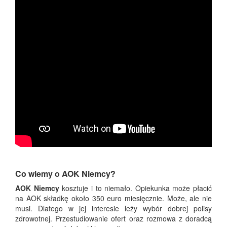
Co wiemy o AOK Niemcy?
AOK Niemcy
kosztuje i to niemało. Opiekunka może płacić
na AOK składkę około 350 euro miesięcznie. Może, ale nie
musi. Dlatego w jej interesie leży wybór dobrej polisy
zdrowotnej. Przestudiowanie ofert oraz rozmowa z doradcą